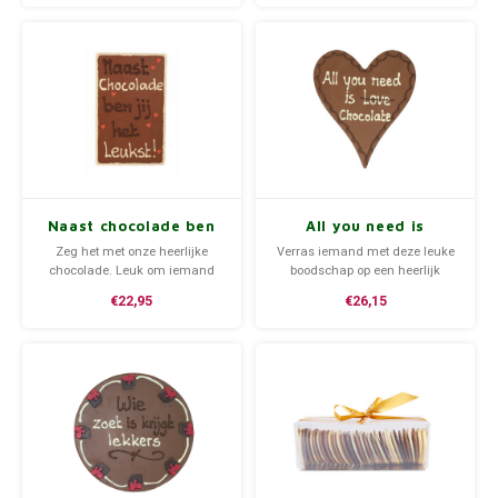
afrekenen de gewenste
minimale bestelaantal van 10
verzenddatum.
stuks.
Naast chocolade ben
All you need is
jij het leukst! -
love/chocolate -
Zeg het met onze heerlijke
Verras iemand met deze leuke
Chocoladeplakkaat
Chocoladehart XL
chocolade. Leuk om iemand
boodschap op een heerlijk
mee te verrassen.
chocoladehart met de tekst: All
€22,95
€26,15
you need is love/chocolate