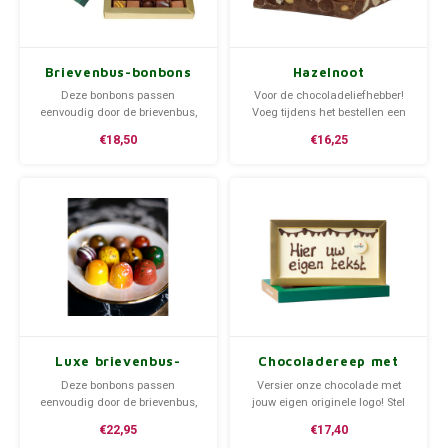
Bedankt
Geboorte / Zwanger
Brievenbus-bonbons
Hazelnoot
breekchocolade
Deze bonbons passen
Voor de chocoladeliefhebber!
Beterschap
eenvoudig door de brievenbus,
Voeg tijdens het bestellen een
leuk om iemand mee te
handgeschreven tekstkaartje
€18,50
€16,25
verrassen! Kies tijdens het
toe.
Huwelijk
afrekenen de gewenste
verzenddatum.
Samenwonen / Verhuizen
Zorgtoppers
Nieuwste chocolade producten
Vakantie
Luxe brievenbus-
Chocoladereep met
bonbons
logo
Deze bonbons passen
Versier onze chocolade met
eenvoudig door de brievenbus,
jouw eigen originele logo! Stel
Geslaagd
leuk om iemand mee te
zelf je eigen chocoladereep
€22,95
€17,40
verrassen! Kies tijdens het
samen. Dit product bevat een