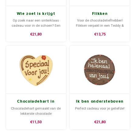
Wie zoet is krijgt
Flikken
lekkers - Rond
cadeauverpakking
Op zoek naar een sinterklaas
Voor de chocoladeliefhebber!
chocoladeplakkaat
klein
cadeau voor in de schoen? Een
Flikken verpakt in een Teddy &
chocoladeplakkaat van Teddy &
Coco-doosje. Voeg tijdens het
€21,80
€13,75
Coco zal de ontvanger goed
bestellen een handgeschreven
doen!
tekstkaartje toe.
Chocoladehart in
Ik ben ondersteboven
hartendoos - speciaal
van jou! - Rond
Chocoladehart gemaakt van de
Perfect cadeau voor je geliefde!
voor jou!
chocoladeplakkaat
lekkerste chocolade
€11,50
€21,80