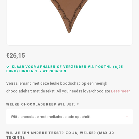
Bedankt
Geboorte / Zwanger
Beterschap
Huwelijk
€26,15
Samenwonen / Verhuizen
KLAAR VOOR AFHALEN OF VERZENDEN VIA POSTNL (6,95
EURO) BINNEN 1-2 WERKDAGEN.
Zorgtoppers
Verras iemand met deze leuke boodschap op een heerlijk
chocoladehart met de tekst: All you need is love/chocolate
Lees meer
Nieuwste chocolade producten
WELKE CHOCOLADEREEP WIL JE?:
*
Vakantie
Witte chocolade met melkchocolade opschrift
Geslaagd
WIL JE EEN ANDERE TEKST? ZO JA, WELKE? (MAX 30
TEKENS):