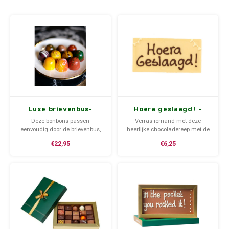
Bedankt
Geboorte / Zwanger
Beterschap
Huwelijk
Samenwonen / Verhuizen
Luxe brievenbus-
Hoera geslaagd! -
bonbons
chocoladereepje met
Deze bonbons passen
Verras iemand met deze
tekst
eenvoudig door de brievenbus,
heerlijke chocoladereep met de
Zorgtoppers
leuk om iemand mee te
tekst: hoera geslaagd! Voeg
€22,95
€6,25
verrassen! Kies tijdens het
tijdens het bestellen een
afrekenen de gewenste
handgeschreven tekstkaartje
Nieuwste chocolade producten
verzenddatum.
toe.
Vakantie
Geslaagd