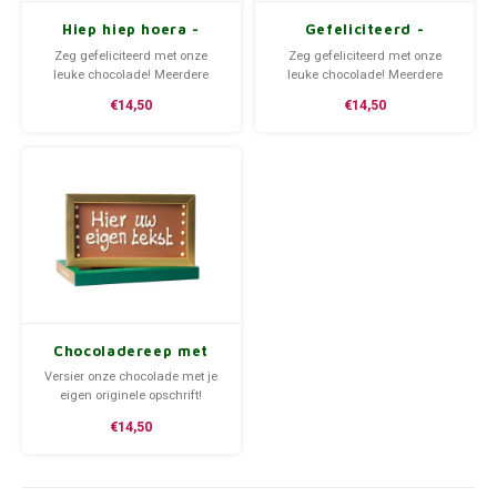
Hiep hiep hoera -
Gefeliciteerd -
Chocoladereep met
Chocoladereep met
Zeg gefeliciteerd met onze
Zeg gefeliciteerd met onze
tekst
tekst
leuke chocolade! Meerdere
leuke chocolade! Meerdere
varianten beschikbaar.
varianten beschikbaar.
€14,50
€14,50
Gemaakt van (h)eerlijke en
Gemaakt van (h)eerlijke en
duurzame Valrhona chocolade.
duurzame Valrhona chocolade.
Chocoladereep met
eigen tekst
Versier onze chocolade met je
eigen originele opschrift!
Gemaakt van (h)eerlijke en
€14,50
duurzame Valrhona chocolade.
Wil je het artikel later
ontvangen? Geen probleem,
tijdens het afrekenen kan je zelf