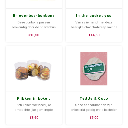
Brievenbus-bonbons
In the pocket you
rocked it!! -
Deze bonbons passen
Verras iemand met deze
Chocoladereep met
eenvoudig door de brievenbus,
heerlijke chocoladereep met de
tekst
leuk om iemand mee te
tekst: In the pocket you rocked
€18,50
€14,50
verrassen! Kies tijdens het
it!!
afrekenen de gewenste
verzenddatum.
Flikken in koker,
Teddy & Coco
diverse maten
Cadeaubon
Een koker met heerlijke
Onze cadeaubonnen zijn
ambachtelijke gemengde
onbeperkt geldig en te besteden
chocoladeflikken. Verkrijgbaar
op alle artikelen in onze winkel.
€8,60
€5,00
in verschillende maten.
Het bedrag hoeft niet in een
keer besteed te worden. De