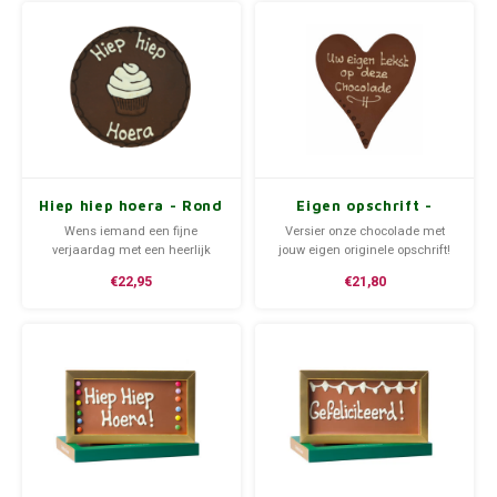
bonnen worden bij je in de
brievenbus bezorgd!
Hiep hiep hoera - Rond
Eigen opschrift -
chocoladeplakkaat
Chocoladehart XL
Wens iemand een fijne
Versier onze chocolade met
verjaardag met een heerlijk
jouw eigen originele opschrift!
stuk versierde chocolade!
Wil je het artikel later
€22,95
€21,80
ontvangen? Geen probleem,
tijdens het afrekenen kan je zelf
de gewenste verzenddatum
kiezen.