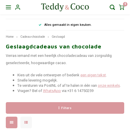
0
Hoofdmenu / chocolade met tekst
Hoofdmenu / chocolade met logo
Hoofdmenu / cadeau-chocolade
akt in eigen keuken.
De lekkerste brievenbus-cho
Chocolade met tekst
Chocolade met logo
Cadeau-chocolade
Home
Cadeau-chocolade
Geslaagd
Geslaagdcadeaus van chocolade
Repen
Bonbons met logo
Moederdag
Verras iemand met een heerlijk chocoladecadeau van zorgvuldig
Harten
Vaderdag
geselecteerde, hoogwaardige cacao.
Kies uit de vele ontwerpen of bedenk
een eigen tekst
.
XL Harten
Juf en Meesterdag
Snelle levering mogelijk.
Te versturen via PostNL of af te halen in één van
onze winkels
.
Vragen? Bel of
WhatsApp
via:+31 6 14750259
Plakkaten
Chocolade bites
Ronde plakkaten
Valentijns/liefde chocolade
Filters
Reepjes
Verjaardag