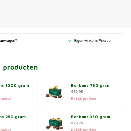
aanvragen?
Eigen winkel in Wierden.
e producten
ns 1000 gram
Bonbons 750 gram
€59,95
product
Bekijk product
ns 250 gram
Bonbons 350 gram
€29,75
product
Bekijk product