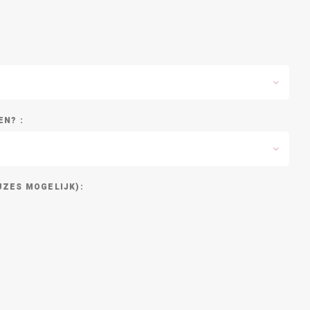
EN? :
UZES MOGELIJK):