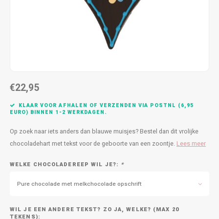
Bedankt
Geboorte / Zwanger
Beterschap
Huwelijk
€22,95
Samenwonen / Verhuizen
KLAAR VOOR AFHALEN OF VERZENDEN VIA POSTNL (6,95
EURO) BINNEN 1-2 WERKDAGEN.
Zorgtoppers
Op zoek naar iets anders dan blauwe muisjes? Bestel dan dit vrolijke
chocoladehart met tekst voor de geboorte van een zoontje.
Lees meer
Nieuwste chocolade producten
WELKE CHOCOLADEREEP WIL JE?:
*
Vakantie
Pure chocolade met melkchocolade opschrift
Geslaagd
WIL JE EEN ANDERE TEKST? ZO JA, WELKE? (MAX 20
TEKENS):