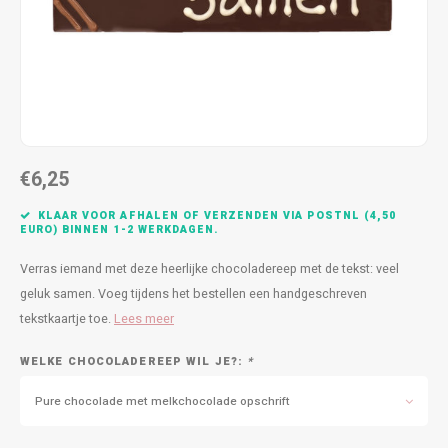
Bedankt
Geboorte / Zwanger
Beterschap
Huwelijk
€6,25
Samenwonen / Verhuizen
KLAAR VOOR AFHALEN OF VERZENDEN VIA POSTNL (4,50
EURO) BINNEN 1-2 WERKDAGEN.
Zorgtoppers
Verras iemand met deze heerlijke chocoladereep met de tekst: veel
geluk samen. Voeg tijdens het bestellen een handgeschreven
Nieuwste chocolade producten
tekstkaartje toe.
Lees meer
Vakantie
WELKE CHOCOLADEREEP WIL JE?:
*
Pure chocolade met melkchocolade opschrift
Geslaagd