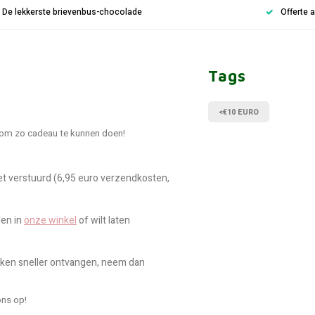
De lekkerste brievenbus-chocolade
Offerte 
Tags
<€10 EURO
 om zo cadeau te kunnen doen!
ket verstuurd (6,95 euro verzendkosten,
len in
onze winkel
of wilt laten
ikken sneller ontvangen, neem dan
ns op!