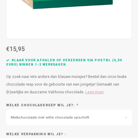
Bedankt
Geboorte / Zwanger
Beterschap
€15,95
Huwelijk
KLAAR VOOR AFHALEN OF VERZENDEN VIA POSTNL (4,50
Samenwonen / Verhuizen
EURO) BINNEN 1-2 WERKDAGEN.
Op zoek naar iets anders dan blauwe muisjes? Bestel dan onze leuke
Zorgtoppers
chocolade reep voor de geboorte van een jongetje! Gemaakt van
(h)eerlijke en duurzame Valrhona chocolade.
Lees meer
Nieuwste chocolade producten
WELKE CHOCOLADEREEP WIL JE?:
*
Vakantie
Melkchocolade met witte chocolade opschrift
Geslaagd
WELKE VERPAKKING WIL JE? :