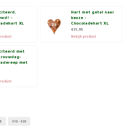
citeerd,
Hart met getal naar
uwd! -
keuze -
ladehart XL
Chocoladehart XL
€31,95
product
Bekijk product
citeerd met
 trouwdag-
ladereep met
product
E
€10 - €20