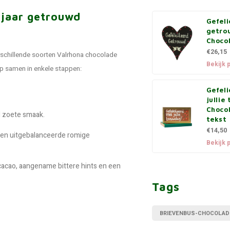
 jaar getrouwd
Gefeli
getro
Choco
€26,15
rschillende soorten Valrhona chocolade
Bekijk 
ep samen in enkele stappen:
Gefeli
jullie
Choco
l zoete smaak.
tekst
€14,50
 een uitgebalanceerde romige
Bekijk 
acao, aangename bittere hints en een
Tags
BRIEVENBUS-CHOCOLAD