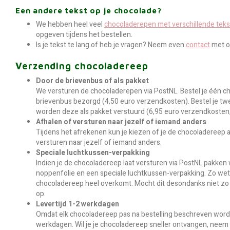
Een andere tekst op je chocolade?
We hebben heel veel
chocoladerepen met verschillende tek
opgeven tijdens het bestellen.
Is je tekst te lang of heb je vragen? Neem even
contact
met o
Verzending chocoladereep
Door de brievenbus of als pakket
We versturen de chocoladerepen via PostNL. Bestel je één c
brievenbus bezorgd (4,50 euro verzendkosten). Bestel je t
worden deze als pakket verstuurd (6,95 euro verzendkosten,
Afhalen of versturen naar jezelf of iemand anders
Tijdens het afrekenen kun je kiezen of je de chocoladereep af
versturen naar jezelf of iemand anders.
Speciale luchtkussen-verpakking
Indien je de chocoladereep laat versturen via PostNL pakken w
noppenfolie en een speciale luchtkussen-verpakking. Zo wet
chocoladereep heel overkomt. Mocht dit desondanks niet zo
op.
Levertijd 1-2 werkdagen
Omdat elk chocoladereep pas na bestelling beschreven wordt
werkdagen. Wil je je chocoladereep sneller ontvangen, neem