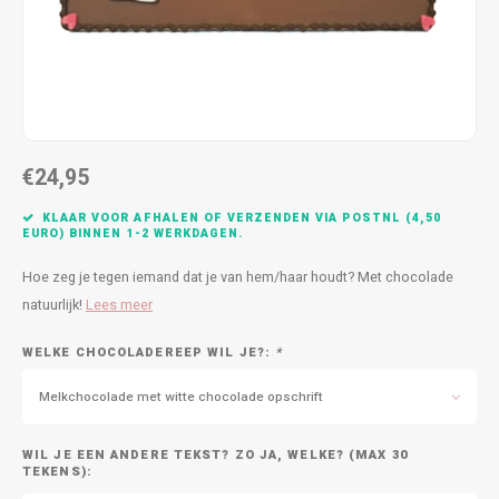
Bedankt
Geboorte / Zwanger
Beterschap
€24,95
Huwelijk
KLAAR VOOR AFHALEN OF VERZENDEN VIA POSTNL (4,50
Samenwonen / Verhuizen
EURO) BINNEN 1-2 WERKDAGEN.
Hoe zeg je tegen iemand dat je van hem/haar houdt? Met chocolade
Zorgtoppers
natuurlijk!
Lees meer
Nieuwste chocolade producten
WELKE CHOCOLADEREEP WIL JE?:
*
Vakantie
Melkchocolade met witte chocolade opschrift
Geslaagd
WIL JE EEN ANDERE TEKST? ZO JA, WELKE? (MAX 30
TEKENS):