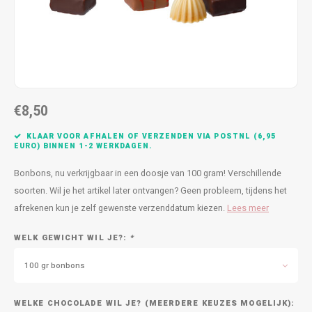
Bedankt
Geboorte / Zwanger
Beterschap
€8,50
Huwelijk
KLAAR VOOR AFHALEN OF VERZENDEN VIA POSTNL (6,95
Samenwonen / Verhuizen
EURO) BINNEN 1-2 WERKDAGEN.
Bonbons, nu verkrijgbaar in een doosje van 100 gram! Verschillende
Zorgtoppers
soorten. Wil je het artikel later ontvangen? Geen probleem, tijdens het
afrekenen kun je zelf gewenste verzenddatum kiezen.
Lees meer
Nieuwste chocolade producten
WELK GEWICHT WIL JE?:
*
Vakantie
100 gr bonbons
Geslaagd
WELKE CHOCOLADE WIL JE? (MEERDERE KEUZES MOGELIJK):